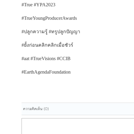
#True #YPA2023
#TrueYoungProducerAwards
#ปลูกความรู้ #ทรูปลูกปัญญา
#ยั้งก่อนคลิกคลิกเมื่อชัวร์
#aat #TrueVisions #CCIB
#EarthAgendaFoundation
ความคิดเห็น
(0)