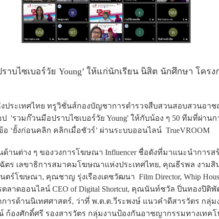
ราบไซเบอร์วัย Young’ ให้แก่นักเรียน นิสิต นักศึกษา โครง
ห่งประเทศไทย ทรูวิชั่นส์กองบัญชาการตำรวจสืบสวนสอบสวนอา
ป 'รวมก๊วนมือปราบไซเบอร์วัย Young' ให้กับน้อง ๆ 50 ทีมที่ผ่านก
ข้อ ‘ยั้งก่อนคลิก คลิกเมื่อชัวร์’ ผ่านระบบออนไลน์ TrueVROOM
งานด้านต่าง ๆ ของวงการโฆษณา Influencer ชื่อดังที่มาแนะนำการส
 อมรฉัตร เลขาธิการสมาคมโฆษณาแห่งประเทศไทย, คุณธีรพล งามสิ
าพยนตร์โฆษณา, คุณชาญ รุ่งเรืองเดชวัฒนา Film Director, Whip Hous
ตลาดออนไลน์ CEO of Digital Shortcut, คุณนันท์ชวัล ปิ่นทองปิติพั
ชาการด้านนิเทศศาสตร์, ว่าที่ พ.ต.ต.วีระพงษ์ แนวคำดีสารวัตร กลุ่
ก้องศักดิ์ศรี รองสารวัตร กลุ่มงานป้องกันอาชญากรรมทางเทคโ