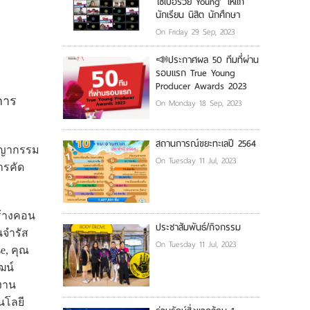
ไซเบอร์วัย Young’ ให้แก่
นักเรียน นิสิต นักศึกษา
On Friday 29 Sep, 2023
📣ประกาศผล 50 ทีมที่ผ่าน
รอบแรก True Young
Producer Awards 2023
การ
On Monday 18 Sep, 2023
สถานการณ์ขยะทะเลปี 2564
ชญากรรม
On Tuesday 11 Jul, 2023
ารคัด
ร้างคอน
ประชาสัมพันธ์/กิจกรรม
นจำรัส
On Tuesday 11 Jul, 2023
e, คุณ
ฒน์
มงาน
นโลยี