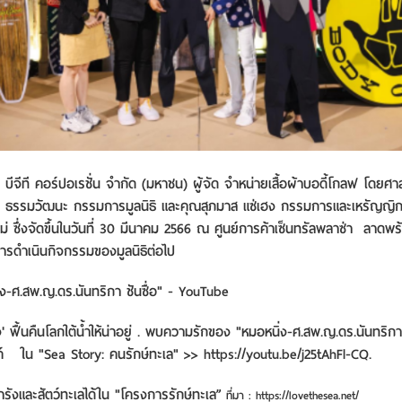
ท บีจีที คอร์ปอเรชั่น จำกัด (มหาชน) ผู้จัด จำหน่ายเสื้อผ้าบอดี้โกลฟ โดยศ
ดล ธรรมวัฒนะ กรรมการมูลนิธิ และคุณสุภมาส แซ่เฮง กรรมการและเหรัญญิก
ม่ ซึ่งจัดขึ้นในวันที่ 30 มีนาคม 2566 ณ ศูนย์การค้าเซ็นทรัลพลาซ่า ลาดพร้
ารดำเนินกิจกรรมของมูลนิธิต่อไป
่ง-ศ.สพ.ญ.ดร.นันทริกา ชันซื่อ" - YouTube
 ฟื้นคืนโลกใต้น้ำให้น่าอยู่ . พบความรักของ "หมอหนิ่ง-ศ.สพ.ญ.ดร.นันทริกา ชั
รค์ ใน "Sea Story: คนรักษ์ทะเล" >>
https://youtu.be/j25tAhFl-CQ.
การังและสัตว์ทะเลได้ใน "โครงการรักษ์ทะเล”
ที่มา : https://lovethesea.net/