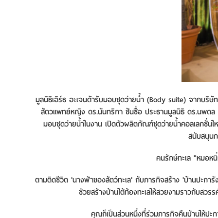
มูลนิธิเอิร์ธ อะเจนด้ารับมอบชุดว่ายน้ำ (Body suite) จากบริษั
สัตวแพทย์หญิง ดร.นันทริกา ชันซื่อ ประธานมูลนิธิ ดร.นพ
มอบชุดว่ายน้ำในงาน เปิดตัวผลิตภัณฑ์ชุดว่ายน้ำคอลเลกชั่นให
สนับสนุนก
คนรักษ์ทะเล "หมอหนิ
ตามติดชีวิต 'นางฟ้าของสัตว์ทะเล' กับภารกิจสร้าง 'บ้านปะการัง'
ช่วยสร้างบ้านใต้ท้องทะเลให้สวยงามราวกับสวร
คุณก็เป็นส่วนหนึ่งที่ร่วมภารกิจคืนบ้านให้ปะ